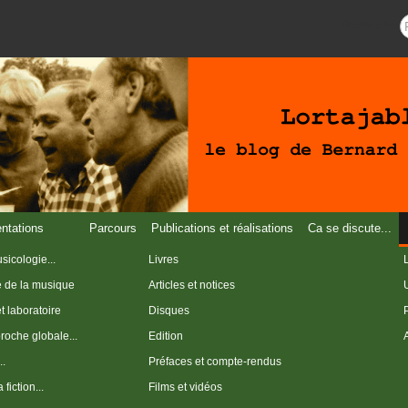
Recherche
entations
Parcours
Publications et réalisations
Ca se discute...
sicologie...
Livres
e de la musique
Articles et notices
et laboratoire
Disques
roche globale...
Edition
..
Préfaces et compte-rendus
fiction...
Films et vidéos