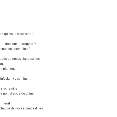
e
voir qui vous assassine :
un danseur androgyne ?
coup de chevrotine ?
haude de noces clandestines
an,
simplement.
infectant vous minent
g s’achemine
e noir, d’encre de chine
 meurt :
 chaude de noces clandestines.