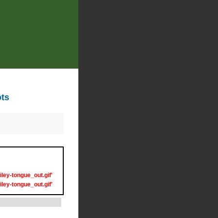
ots
ley-tongue_out.gif'
ley-tongue_out.gif'