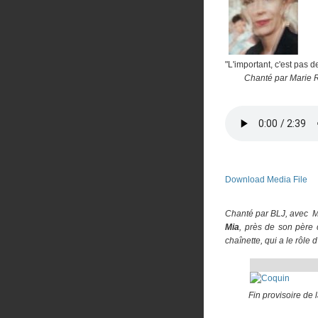
"L'important, c'est pas d
Chanté par Marie R
Download Media File
Chanté par BLJ, avec Mi
Mia
, près de son père 
chaînette, qui a le rôle 
Fin provisoire de 