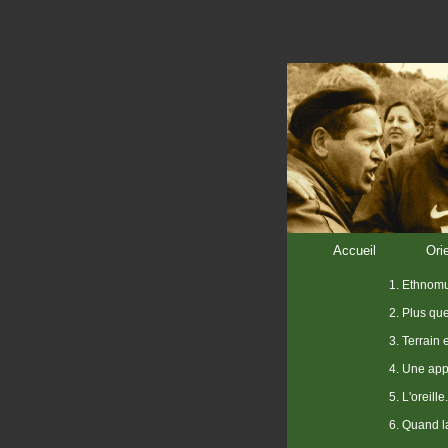
Accueil
Ori
1. Ethnomu
2. Plus qu
3. Terrain 
4. Une app
5. L'oreille.
6. Quand la 