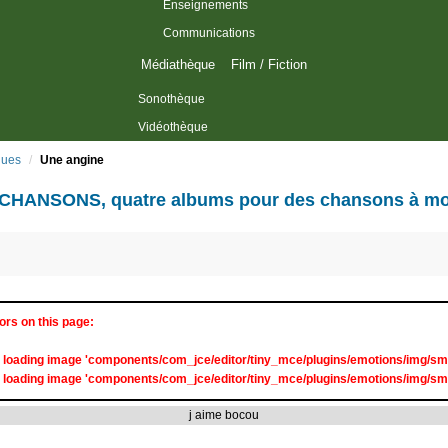
Enseignements
Communications
Médiathèque
Film / Fiction
Sonothèque
Vidéothèque
lues
/
Une angine
: CHANSONS, quatre albums pour des chansons à m
ors on this page:
 loading image 'components/com_jce/editor/tiny_mce/plugins/emotions/img/smi
 loading image 'components/com_jce/editor/tiny_mce/plugins/emotions/img/smi
j aime bocou