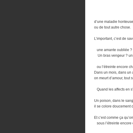
d’une maladie honteus
ou de tout autre chose.
L’important, c’est de sa
une amante oubliée ? 
Un bras vengeur ? un 
ou l’étreinte encore c
Dans un mois, dans un 
on meurt d’amour, tout 
Quand les affects en s’
Un poison, dans le san
il se colore doucement d
Et c’est comme ça qu’on
sous l’étreinte encore