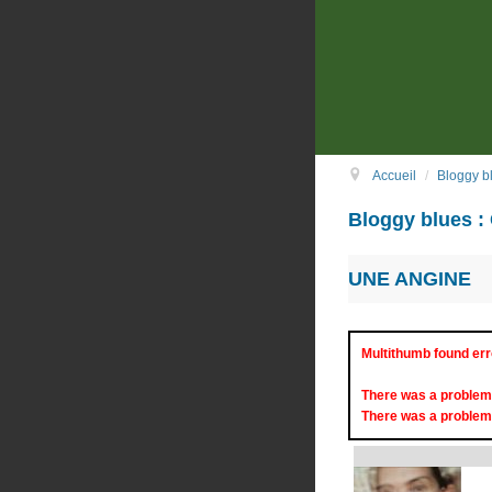
Accueil
/
Bloggy b
Bloggy blues 
UNE ANGINE
Multithumb found err
There was a problem
There was a problem