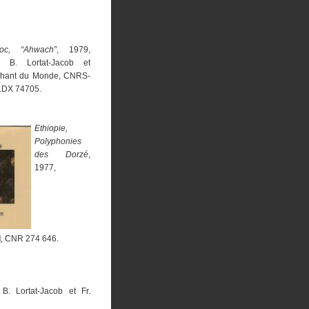
oc, “Ahwach”
, 1979,
e B. Lortat-Jacob et
Chant du Monde, CNRS-
LDX 74705.
Ethiopie,
Polyphonies
des Dorzé
,
1977,
], CNR 274 646.
B. Lortat-Jacob et Fr.