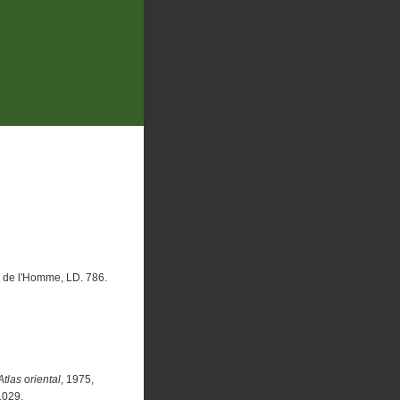
e de l'Homme, LD. 786.
tlas oriental
, 1975,
8.029.