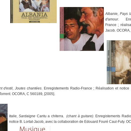
Albanie, Pays l
d'amour
. Enre
France ; réalisa
Jacob. OCORA, 
 d'estil, Joutes chantées
. Enregistements Radio-France ; Réalisation et notice 
 Torrent. OCORA, C 560189, [2005].
I
talie, Sardaigne
Cantu a chiterra
. (chant à guitare)
. Enregistements Radio
notice B. Lortat-Jacob, avec la collaboration de Edouard Fouré Caul-Futy. 