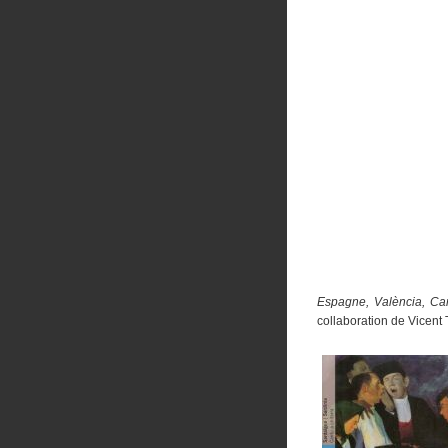
Espagne, València, Cant
collaboration de Vicent