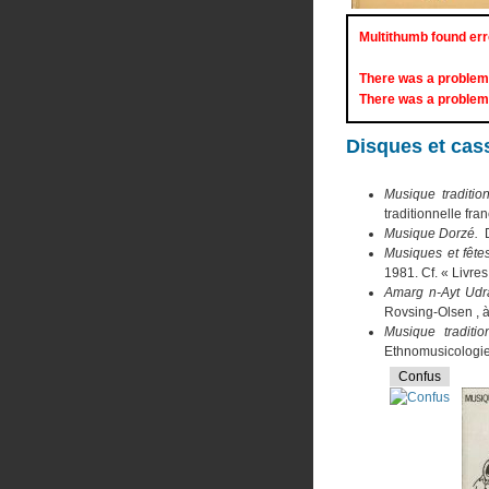
Multithumb found err
There was a problem
There was a problem
Disques et cas
Musique traditi
traditionnelle fr
Musique Dorzé.
Musiques et fête
1981. Cf. « Livres
Amarg n-Ayt Ud
Rovsing-Olsen , à
Musique tradition
Ethnomusicologie,
Confus