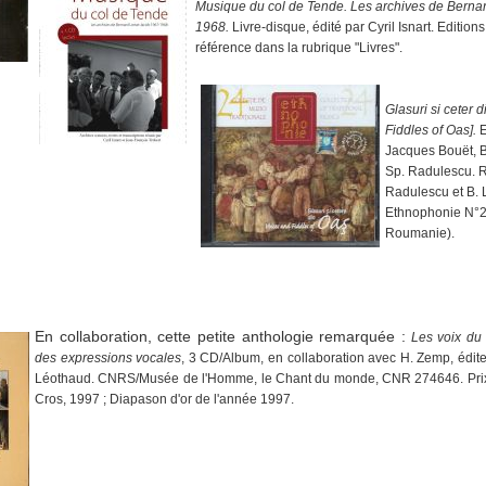
Musique du col de Tende. Les archives de Bernar
1968.
Livre-disque, édité par Cyril Isnart. Editio
référence dans la rubrique "Livres".
Glasuri si ceter 
Fiddles of Oas].
E
Jacques Bouët, B
Sp. Radulescu. Ré
Radulescu et B. 
Ethnophonie N°2
Roumanie).
En collaboration, cette petite anthologie remarquée :
Les voix du
des expressions vocales
, 3 CD/Album, en collaboration avec H. Zemp, éditeu
Léothaud. CNRS/Musée de l'Homme, le Chant du monde, CNR 274646. Prix
Cros, 1997 ; Diapason d'or de l'année 1997.