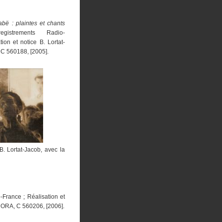
abë : plaintes et chants
gistrements Radio-
tion et notice B. Lortat-
C 560188, [2005].
B. Lortat-Jacob, avec la
-France ; Réalisation et
OCORA, C 560206, [2006].