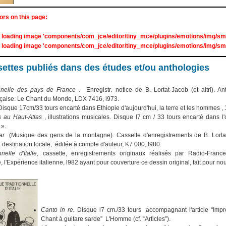
ors on this page:
 loading image 'components/com_jce/editor/tiny_mce/plugins/emotions/img/smi
 loading image 'components/com_jce/editor/tiny_mce/plugins/emotions/img/smi
settes publiés dans des études et/ou anthologies
onnelle des pays de France
. Enregistr. notice de B. Lortat-Jacob (et altri). 
ançaise. Le Chant du Monde, LDX 7416, l973.
Disque 17cm/33 tours encarté dans Ethiopie d'aujourd'hui, la terre et les hommes , 19
s au Haut-Atlas
, illustrations musicales. Disque l7 cm / 33 tours encarté dans
 ».
rar
(Musique des gens de la montagne). Cassette d'enregistrements de B. Lorta
 destination locale, éditée à compte d'auteur, K7 000, l980.
nelle d'Italie,
cassette, enregistrements originaux réalisés par Radio-France
 l'Expérience italienne, l982 ayant pour couverture ce dessin original, fait pour 
Canto in re.
Disque l7 cm./33 tours accompagnant l'article “Impr
Chant à guitare sarde” L'Homme (cf. “Articles”).