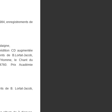
1984, enregistrements de
rdaigne
,
réédition CD augmentée
nts de B.Lortat-Jacob,
'Homme, le Chant du
760. Prix Académie
ts de B. Lortat-Jacob,