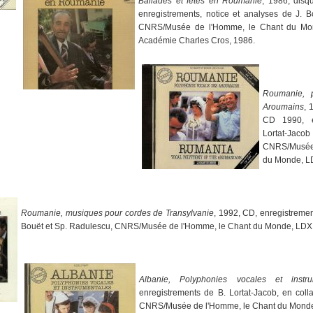
Ballades et fêtes en Roumanie
, 1986, disq
enregistrements, notice et analyses de J. B
CNRS/Musée de l'Homme, le Chant du Mon
Académie Charles Cros, 1986.
Roumanie, 
Aroumains
, 
CD 1990, e
Lortat-J
CNRS/Musée
du Monde, L
Roumanie, musiques pour cordes de Transylvanie
, 1992, CD, enregistrement
Bouët et Sp. Radulescu, CNRS/Musée de l'Homme, le Chant du Monde, LDX
Albanie, Polyphonies vocales et instru
enregistrements de B. Lortat-Jacob, en coll
CNRS/Musée de l'Homme, le Chant du Mond