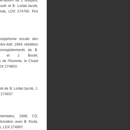
ue-album de 2 disques,
ouët et B. Lortat-Jacob,
de, LDX 274760. Prix
polyphonie vocale des
1ère édit. 1984; réédition
nregistrements de B.
acob et J. Bouët,
 de l'Homme, le Chant
DX 274803.
s de B. Lortat-Jacob, J.
 274937.
mentales
, 1988, CD,
aboration avec B. Kruta,
e, LDX 274897.