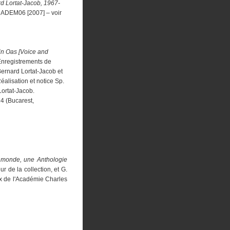
d Lortat-Jacob, 1967-
ns ADEM06 [2007] – voir
din Oas [Voice and
nregistrements de
ernard Lortat-Jacob et
alisation et notice Sp.
Lortat-Jacob.
4 (Bucarest,
 monde, une Anthologie
r de la collection, et G.
 de l'Académie Charles