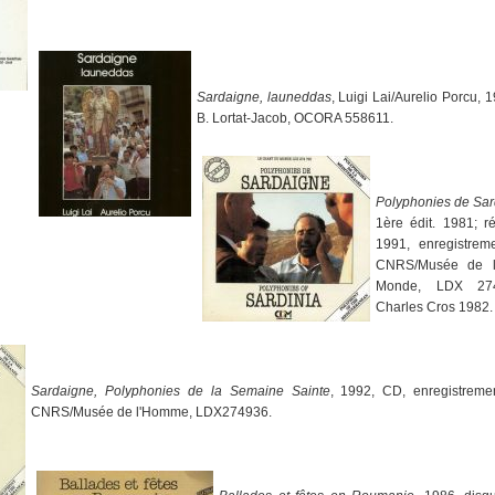
Sardaigne, launeddas
, Luigi Lai/Aurelio Porcu, 
B. Lortat-Jacob, OCORA 558611.
Polyphonies de Sa
1ère édit. 1981; 
1991, enregistreme
CNRS/Musée de l
Monde, LDX 274
Charles Cros 1982.
Sardaigne, Polyphonies de la Semaine Sainte
, 1992, CD, enregistremen
CNRS/Musée de l'Homme, LDX274936.