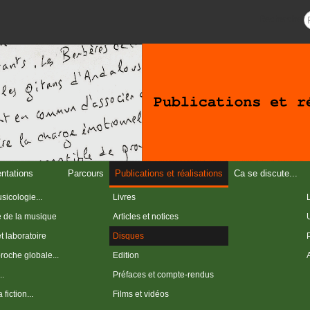
Recherche
entations
Parcours
Publications et réalisations
Ca se discute...
sicologie...
Livres
e de la musique
Articles et notices
et laboratoire
Disques
roche globale...
Edition
..
Préfaces et compte-rendus
fiction...
Films et vidéos