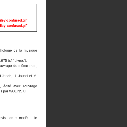
ley-confused.gif'
ley-confused.gif'
Anthologie de la musique
75 (cf. “Livres”).
 l'ouvrage de même nom,
t-Jacob, H. Jouad et M.
, édité avec l'ouvrage
nous par WOLINSKI
ovisation et modèle : le