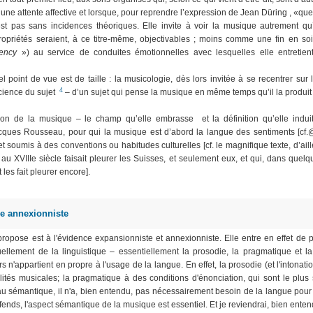
une attente affective et lorsque, pour reprendre l’expression de Jean Düring , «qu
st pas sans incidences théoriques. Elle invite à voir la musique autrement qu
propriétés seraient, à ce titre-même, objectivables ; moins comme une fin en
ency
») au service de conduites émotionnelles avec lesquelles elle entretient 
 point de vue est de taille : la musicologie, dès lors invitée à se recentrer sur 
4
cience du sujet
– d’un sujet qui pense la musique en même temps qu’il la produit 
ion de la musique – le champ qu’elle embrasse et la définition qu’elle indui
cques Rousseau, pour qui la musique est d’abord la langue des sentiments [cf.@]
soumis à des conventions ou habitudes culturelles [cf. le magnifique texte, d’aill
 au XVIIIe siècle faisait pleurer les Suisses, et seulement eux, et qui, dans quelq
les fait pleurer encore].
e annexionniste
ropose est à l'évidence expansionniste et annexionniste. Elle entre en effet de 
ituellement de la linguistique – essentiellement la prosodie, la pragmatique et 
 n'appartient en propre à l'usage de la langue. En effet, la prosodie (et l'intona
lités musicales; la pragmatique à des conditions d'énonciation, qui sont le pl
 sémantique, il n'a, bien entendu, pas nécessairement besoin de la langue pour e
fends, l'aspect sémantique de la musique est essentiel. Et je reviendrai, bien enten