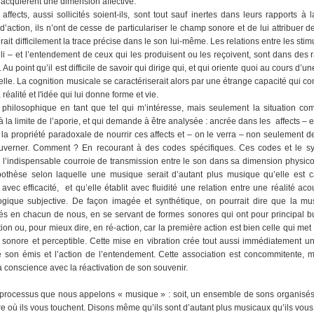
, acquièrent une dimension affective.
affects, aussi sollicités soient-ils, sont tout sauf inertes dans leurs rapports à
’action, ils n’ont de cesse de particulariser le champ sonore et de lui attribuer d
rait difficilement la trace précise dans le son lui-même. Les relations entre les sti
li – et l’entendement de ceux qui les produisent ou les reçoivent, sont dans des ra
 Au point qu’il est difficile de savoir qui dirige qui, et qui oriente quoi au cours d
elle. La cognition musicale se caractériserait alors par une étrange capacité qui co
a réalité et l'idée qui lui donne forme et vie.
 philosophique en tant que tel qui m’intéresse, mais seulement la situation com
 la limite de l’aporie, et qui demande à être analysée : ancrée dans les affects – et
la propriété paradoxale de nourrir ces affects et – on le verra – non seulement de
ouverner. Comment ? En recourant à des codes spécifiques. Ces codes et le sy
l’indispensable courroie de transmission entre le son dans sa dimension physico-
hypothèse selon laquelle une musique serait d’autant plus musique qu’elle est 
vec efficacité, et qu’elle établit avec fluidité une relation entre une réalité ac
ogique subjective. De façon imagée et synthétique, on pourrait dire que la musi
 en chacun de nous, en se servant de formes sonores qui ont pour principal but
tion ou, pour mieux dire, en ré-action, car la première action est bien celle qui met 
sonore et perceptible. Cette mise en vibration crée tout aussi immédiatement un
e son émis et l’action de l’entendement. Cette association est concommitente, 
la conscience avec la réactivation de son souvenir.
processus que nous appelons « musique » : soit, un ensemble de sons organisés,
 où ils vous touchent. Disons même qu’ils sont d’autant plus musicaux qu’ils vous