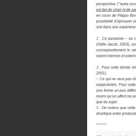
perspective,
l’"autre so
est fait de chair et de s
en cours de Filippo Boni
possibilité d’éprouver 
soit dans une expérience 
2
. Ce paradoxe – ou c
(Odile Jacob, 2003), po
conceptuellement le sti
soient internes et exter
3
. Pour cette étroite r
2001).
.Ce qui ne veut pas di
4
subjectivités. Pour cet
une forme un peu différe
moins qu’un affect ne po
que du sujet.
5
. On notera que cette
drastique entre producte
°°°°°°°