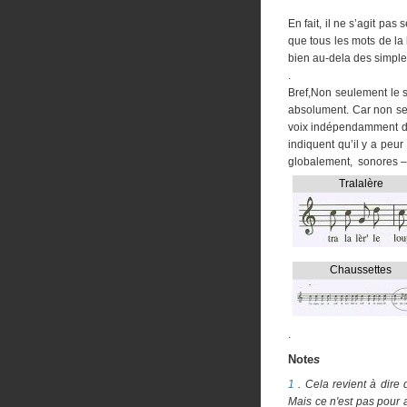
En fait, il ne s’agit pas
que tous les mots de la 
bien au-dela des simple
.
B
ref,Non seulement le s
absolument. Car non seu
voix indépendamment des
indiquent qu’il y a peu
globalement, sonores – 
Tralalère
Chaussettes
.
Note
s
1
. Cela revient à dire q
Mais ce n'est pas pour a