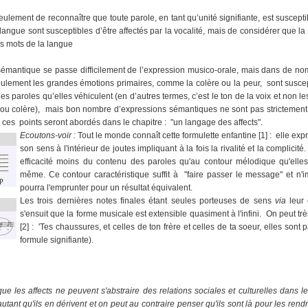
 seulement de reconnaître que toute parole, en tant qu’unité signifiante, est suscept
langue sont susceptibles d’être affectés par la vocalité, mais de considérer que la
s mots de la langue
émantique se passe difficilement de l’expression musico-orale, mais dans de nomb
lement les grandes émotions primaires, comme la colère ou la peur, sont suscep
 paroles qu’elles véhiculent (en d’autres termes, c’est le ton de la voix et non le
r ou colère), mais bon nombre d’expressions sémantiques ne sont pas strictement 
ces points seront abordés dans le chapitre : "un langage des affects".
Ecoutons-voir :
Tout le monde connaît cette formulette enfantine [1] : elle exp
son sens à l'intérieur de joutes impliquant à la fois la rivalité et la complicité.
efficacité moins du contenu des paroles qu'au contour mélodique qu'elles
même. Ce contour caractéristique suffit à "faire passer le message" et n'i
pourra l'emprunter pour un résultat équivalent.
Les trois dernières notes finales étant seules porteuses de sens
via
leur 
s'ensuit que la forme musicale est extensible quasiment à l'infini. On peut tr
[2] : 'Tes chaussures, et celles de ton frère et celles de ta soeur, elles sont pa
formule signifiante).
ue les affects ne peuvent s'abstraire des relations sociales et culturelles dans les
utant qu'ils en dérivent et on peut au contraire penser qu'ils sont là pour les ren