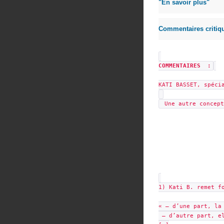
"En savoir plus"
Commentaires critiqu
COMMENTAIRES :
KATI BASSET, spéci
Une autre concept
1) Kati B. remet f
« – d’une part, la
– d’autre part, el