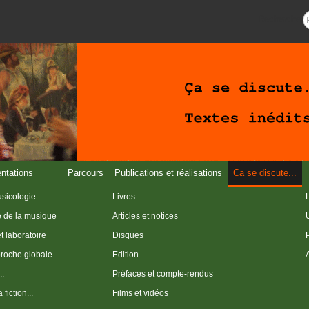
Recherche
entations
Parcours
Publications et réalisations
Ca se discute...
sicologie...
Livres
e de la musique
Articles et notices
et laboratoire
Disques
roche globale...
Edition
..
Préfaces et compte-rendus
fiction...
Films et vidéos