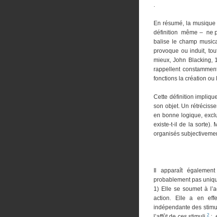
.
En résumé, la musique s
définition même – ne pe
balise le champ musica
provoque ou induit, tou
mieux, John Blacking, 1
rappellent constamment 
fonctions la création ou
C
ette définition impliq
son objet. Un rétrécisse
en bonne logique, exclu
existe-t-il de la sorte
organisés subjectivemen
Il apparaît également
probablement pas unique
1) Elle se soumet à l’a
action. Elle a en eff
indépendante des stimul
2
l’affût de ces stimuli
: e