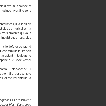
ible d’être musicalisée et
 musique investit le sens
reux cas, il la requiert
tibles de musicaliser la
s mots proférés qui vous
linguistiques mais, plus
rime le défi, lequel prend
 Cette formulette tire son
 adoptent – toujours le
mporte quel texte verbal
contour intonationnel, il
ès bien dire, par exemple
s jolies" (j'ai entouré la
quelles ils s’inscrivent.
dre possibles. Dans cette