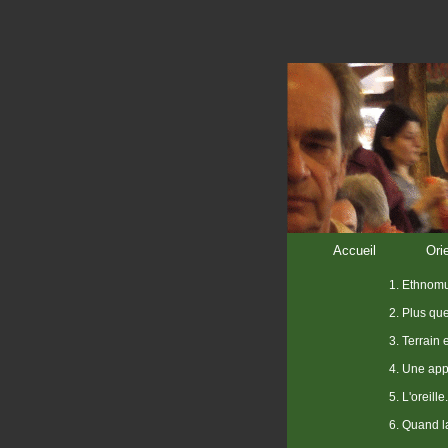
Accueil
Ori
1. Ethnomu
2. Plus qu
3. Terrain 
4. Une app
5. L'oreille.
6. Quand la 