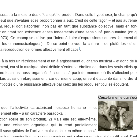
erait à la mesure des effets qu'elle produit. Dans cette hypothèse, le champ qu’
ut que s'évaluer et se proportionner à eux. C'est de cette façon – et pas autreme
l, lequel doit s'aborder non pas en tant que substance objective, mais en fonct
t en tirant son existence et ses fondements d'une sensibilité pan-humaine (ce 
973). Ce champ se cultive par l'intermédiaire d'expressions sonores fortement d
les ethnomusicologues) . De ce point de vue, la culture – ou plutôt les cultur
1
 la reproduction de formes affectivement efficace
.
ue à la fois un rétrécissement et un élargissement du champ musical – et donc de l
ment, car si la musique ainsi définie s’enferme étroitement dans les seuls effets qu’e
re les sons, aussi organisés fussent-ils, à partir du moment où ils n’affectent pe
). Mais aussi un élargissement, car du même coup, entrent d’autorité dans l’ordre 
t dotés d’une puissance affective par ceux qui les produisent ou les écoutent.
Ceux-là même qui s'éco
 que l’affectivité caractérisant l’espèce humaine – et
ment elle – a un caractère paradoxal :
ction (celle du son produit). 2) Mais elle est, elle-même,
et une existence organique qui la rend partiellement
i susceptibles de l’activer, mais semble en même temps à
n tout premier lieu, aux sons organisés qui, selon ce qui vient d’être dit, sont d’au