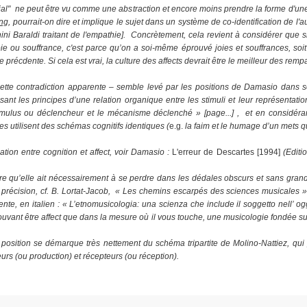
cial" ne peut être vu comme une abstraction et encore moins prendre la forme d'u
ang
, pourrait-on dire et implique le sujet dans un système de co-identification de l'a
ni Baraldi traitant de l'empathie]
. Concrètement, cela revient à considérer que si
joie ou souffrance, c'est parce qu’on a soi-même éprouvé joies et souffrances, soi
précdente. Si cela est vrai, la culture des affects devrait être le meilleur des rempa
ette contradiction apparente – semble levé par les positions de Damasio dans 
sant les principes d’une relation organique entre les stimuli et leur représentati
mulus ou déclencheur et le mécanisme déclenché » [page...] , et en considérant
nes
utilisent des schémas cognitifs identiques
(
e.g.
la faim et le humag
e d’un mets q
elation entre cognition et affect, voir Damasio :
L'erreur de Descartes [1994]
(Editi
re qu’elle ait nécessairement à se perdre dans les dédales obscurs et sans grand
te précision, cf. B. Lortat-Jacob, « Les chemins escarpés des sciences musicales 
nte, en italien : « L’etnomusicologia: una scienza che include il soggetto nell’ ogg
uvant être affect que dans la mesure où il vous touche, une musicologie fondée sur
 position se démarque très nettement du schéma tripartite de Molino-Nattiez, qu
urs (ou production) et récepteurs (ou réception).