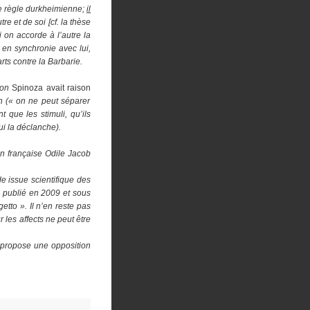
ne règle durkheimienne;
il
utre et de soi
[cf. la thèse
 on accorde à l’autre la
t
en synchronie avec lui,
rts contre la Barbarie.
son
Spinoza avait raison
on (« on ne peut séparer
 que les stimuli, qu’ils
ui la déclanche)
.
on française Odile Jacob
e issue scientifique des
» publié en 2009 et sous
etto ». Il n’en reste pas
 les affects ne peut être
i propose une opposition