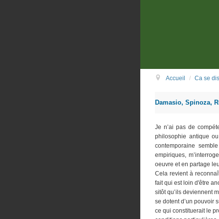
Accueil
/
Ca se dis
Damasio, Spinoza, 
J
e n’ai pas de compéte
philosophie antique ou
contemporaine semble 
empiriques, m’interroge
oeuvre et en partage le
Cela revient à reconnaî
fait qui est loin d'être an
sitôt qu’ils deviennent 
se dotent d’un pouvoir sur
ce qui constituerait le 