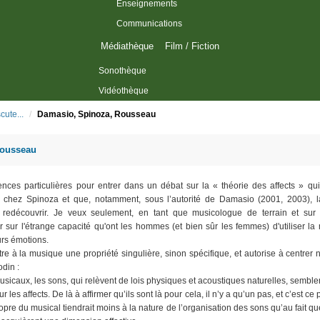
Enseignements
Communications
Médiathèque
Film / Fiction
Sonothèque
Vidéothèque
cute...
/
Damasio, Spinoza, Rousseau
Rousseau
nces particulières pour entrer dans un débat sur la « théorie des affects » qu
 chez Spinoza et que, notamment, sous l’autorité de Damasio (2001, 2003), l
redécouvrir. Je veux seulement, en tant que musicologue de terrain et sur 
r sur l'étrange capacité qu'ont les hommes (et bien sûr les femmes) d'utiliser l
urs émotions.
tre à la musique une propriété singulière, sinon spécifique, et autorise à centrer 
odin :
musicaux, les sons, qui relèvent de lois physiques et acoustiques naturelles, semblen
 les affects. De là à affirmer qu’ils sont là pour cela, il n’y a qu’un pas, et c’est ce
propre du musical tiendrait moins à la nature de l’organisation des sons qu’au fait q