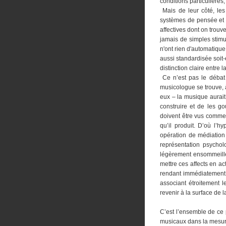
conditions particulières
Mais de leur côté, les 
systèmes de pensée et d
affectives dont on trouve
jamais de simples stimu
n'ont rien d'automatique.
aussi standardisée soit-
distinction claire entre l
C
e n’est pas le débat
musicologue se trouve, à
eux – la musique aurait 
construire et de les g
doivent être vus comme 
qu’il produit. D’où l’
opération de médiation a
représentation psychol
légèrement ensommeillés
mettre ces affects en ac
rendant immédiatement 
associant étroitement l
revenir à la surface de 
C’est l’ensemble de ce 
musicaux dans la mesure