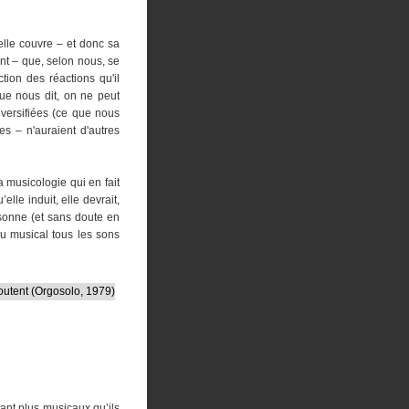
elle couvre – et donc sa
nt – que, selon nous, se
ion des réactions qu'il
que nous dit, on ne peut
iversifiées (ce que nous
es – n'auraient d'autres
a musicologie qui en fait
lle induit, elle devrait,
rsonne (et sans doute en
du musical tous les sons
utent (Orgosolo, 1979)
tant plus musicaux qu’ils