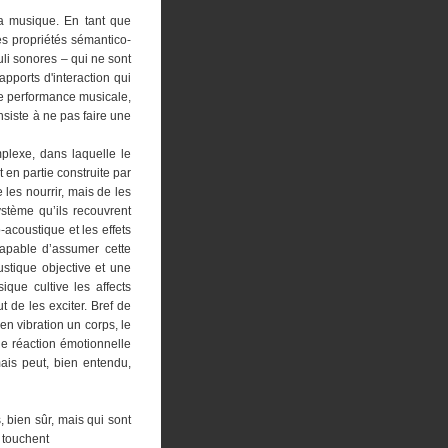
 la musique. En tant que
es propriétés sémantico-
muli sonores – qui ne sont
pports d'interaction qui
’une performance musicale,
nsiste à ne pas faire une
plexe, dans laquelle le
 en partie construite par
 les nourrir, mais de les
stème qu’ils recouvrent
acoustique et les effets
capable d’assumer cette
oustique objective et une
que cultive les affects
 de les exciter. Bref de
en vibration un corps, le
e réaction émotionnelle
mais peut, bien entendu,
 bien sûr, mais qui sont
 touchent