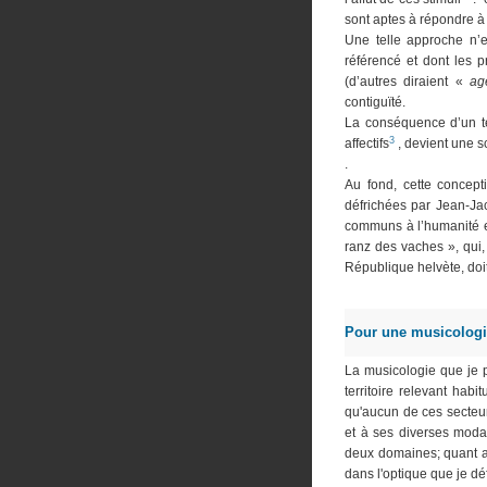
sont aptes à répondre à 
Une telle approche n’e
référencé et dont les 
(d’autres diraient «
ag
contiguïté.
La conséquence d’un tel
3
affectifs
, devient une s
.
A
u fond, cette concept
défrichées par Jean-Ja
communs à l’humanité et 
ranz des vaches », qui,
République helvète, doit 
Pour une musicologi
La musicologie que je p
territoire relevant hab
qu'aucun de ces secteurs
et à ses diverses moda
deux domaines; quant au
dans l'optique que je dé