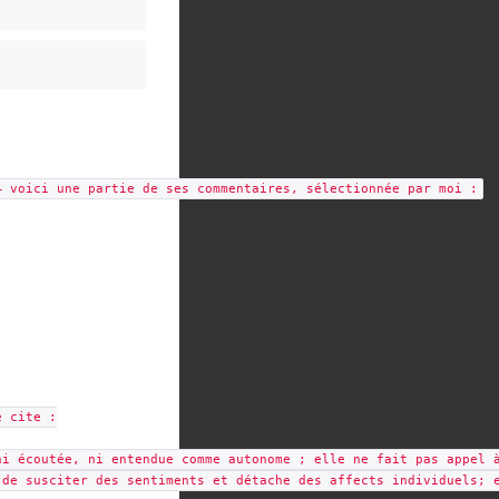
– voici une partie de ses commentaires, sélectionnée par moi :
e cite :
i écoutée, ni entendue comme autonome ; elle ne fait pas appel 
de susciter des sentiments et détache des affects individuels; e