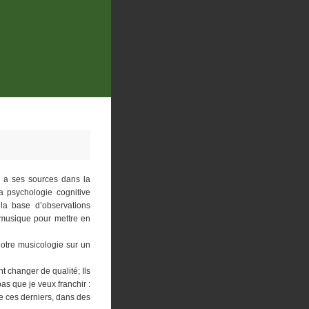
i a ses sources dans la
a psychologie cognitive
la base d’observations
a musique pour mettre en
notre musicologie sur un
t changer de qualité; Ils
 pas que je veux franchir :
ue ces derniers, dans des