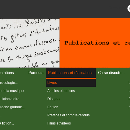
Recherche
entations
Parcours
Publications et réalisations
Ca se discute...
sicologie...
Livres
e de la musique
Articles et notices
et laboratoire
Disques
roche globale...
Edition
..
Préfaces et compte-rendus
fiction...
Films et vidéos