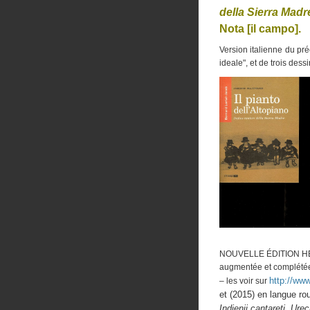
della Sierra Madr
Nota [il campo].
Version italienne du pr
ideale", et de trois des
NOUVELLE ÉDITION H
augmentée et complétée
http://ww
– les voir sur
et (2015) en langue ro
Indienii cantareti, Ure