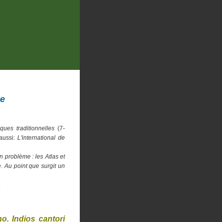
ue
ues traditionnelles
(7-
 aussi:
L'international de
n problème : les Atlas et
e. Au point que surgit un
.
no. Indios cantori