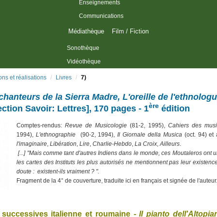
Enseignements
Communications
Médiathèque
Film / Fiction
Sonothèque
Vidéothèque
ons et réalisations
/
Livres
/
7)
chanteurs de la Sierra Madre, L'oreille de l'ethnolog
ère
ction Savoir: Lettres], 170 pages - 1
édition
Comptes-rendus:
Revue de Musicologie
(81-2, 1995),
Cahiers des musiq
1994),
L'ethnographie
(90-2, 1994),
Il Giornale della Musica
(oct. 94) et
l'imaginaire
,
Libération
,
Lire
,
Charlie-Hebdo
,
La Croix
,
Ailleurs
.
[...] "Mais comme tant d'autres Indiens dans le monde, ces Moutaleros ont u
les cartes des Instituts les plus autorisés ne mentionnent pas leur existenc
doute : existent-ils vraiment ? ".
Fragment de la 4° de couverture, traduite ici en français et signée de l'auteur
 successives italienne et roumaine -
Il pianto dell'Altopia