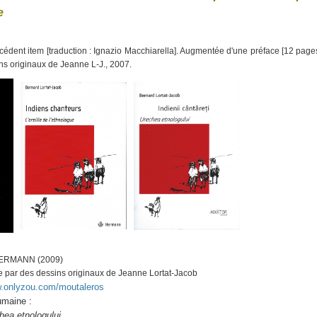
e
écédent item [traduction : Ignazio Macchiarella]. Augmentée d'une préface [12 pag
sins originaux de Jeanne L-J., 2007.
ERMANN (2009)
 par des dessins originaux de Jeanne Lortat-Jacob
w.onlyzou.com/moutaleros
umaine :
chea etnologului,