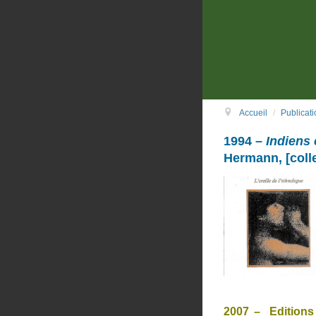
Accueil
/
Publicati
1994 –
Indiens 
Hermann, [colle
2007 – Editions